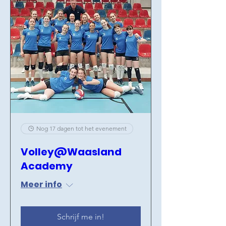
Nog 17 dagen tot het evenement
Volley@Waasland
Academy
Meer info
Schrijf me in!