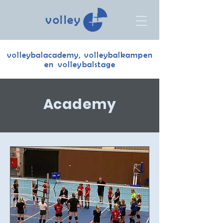
volley
volleybalacademy, volleybalkampen
en volleybalstage
Academy