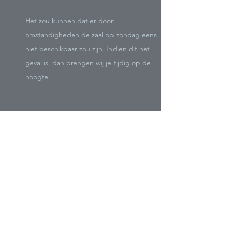
Het zou kunnen dat er door
omstandigheden de zaal op zondag eens
niet beschikbaar zou zijn. Indien dit het
geval is, dan brengen wij je tijdig op de
hoogte.
LOCATIE
De voormiddagtraining gaat door in de
Topsporthal van Beveren-Waas, de
thuisbasis van de gekende topclub Asterix
Avo.
Adres topsporthal: