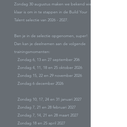
Zondag 30 augustus maken we bekend wie
klaar is om in te stappen in de Build Your
Talent selectie van
2026 - 2027
.
Ben je in de selectie opgenomen, super!
Dan kan je deelnemen aan de volgende
trainingsmomenten:
Zondag 6, 13 en 27 september 206
Zondag 4, 11, 18 en 25 oktober 2026
Zondag 15, 22 en 29 november 2026
Zondag 6 december 2026
Zondag 10, 17, 24 en 31 januari 2027
Zondag 7, 21 en 28 februari 2027
Zondag 7, 14, 21 en 28 maart 2027
Zondag 18 en 25 april 2027