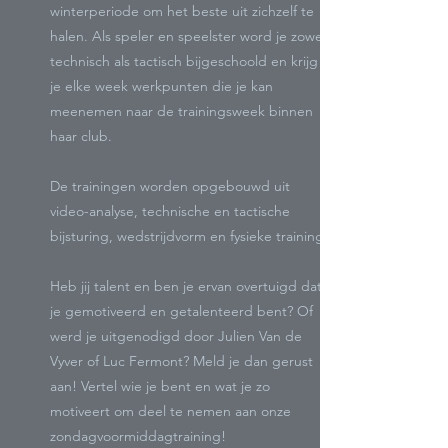
winterperiode om het beste uit zichzelf te
halen. Als speler en speelster word je zowel
technisch als tactisch bijgeschoold en krijg
je elke week werkpunten die je kan
meenemen naar de trainingsweek binnen
haar club.
De trainingen worden opgebouwd uit
video-analyse, technische en tactische
bijsturing, wedstrijdvorm en fysieke training.
Heb jij talent en ben je ervan overtuigd dat
je gemotiveerd en getalenteerd bent? Of
werd je uitgenodigd door Julien Van de
Vyver of Luc Fer
mont? Meld je dan gerust
aan! Vertel wie je bent en wat je zo
motiveert om deel te nemen aan onze
zondagvoormiddagtraining!