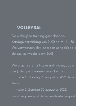
VOLLEYBAL
De wekelijkse training gaat door op
zondagvoormiddag van 9u00 t.e.m. 11u30.
We verwachten dat iedereen aangekleed in
de zaal aanwezig is om 8u45.
We organiseren 2 intake trainingen, zodat
we jullie goed kunnen leren kennen.
Intake 1: Zondag 23 augustus 2026: fysieke
testen
Intake 2: Zondag 30 augustus 2026:
bootcamp en spel 3-3 en motivatiegesprek