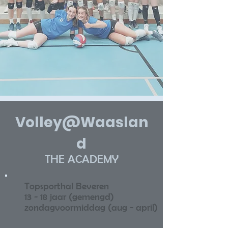
Volley@Waaslan
d
THE ACADEMY
Topsporthal Beveren
13 - 18 jaar (gemengd)
zondagvoormiddag (aug - april)