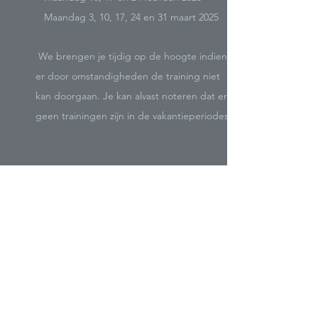
Maandag 3, 10, 17, 24 en 31 maart 2025
We brengen je tijdig op de hoogte indien
er door omstandigheden de training niet
kan doorgaan.
Je kan alvast noteren dat er
geen trainingen zijn in de vakantieperiodes.
LOCATIE
De maandagtraining gaat door in de
SportinGenkpark.
Adres SportinGenkpark:
Emiel Van Dorenlaan 144
3600 Genk