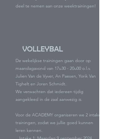
deel te nemen aan onze weektrainingen!
VOLLEYBAL
De wekelijkse trainingen gaan door op
maandagavond van 17u30 - 20u00 o.l.v.
Julien Van de Vyver, An Paesen, Yorik Van
Tighelt en Joren Schmidt.
We verwachten dat iedereen tijdig
aangekleed in de zaal aanwezig is.
Voor de ACADEMY organiseren we 2
intake
trainingen, zo
dat we jullie goed kunnen
leren kennen.
Intake 1: Maandag 9 september 2024