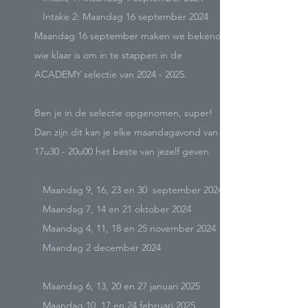
Intake 2: Maandag 16 september 2024
Maandag 16 september maken we bekend
wie klaar is om in te stappen in de
ACADEMY selectie van
2024 - 2025
.
Ben je in de selectie opgenomen, super!
Dan zijn dit kan je elke m
aandagavond van
17u30 - 20u00 het beste van jezelf geven.
Maandag 9, 16, 23 en 30 september 2024
Maandag 7, 14 en 21 oktober 2024
Maandag 4, 11, 18 en 25 november 2024
Maandag 2 december 2024
Maandag 6, 13, 20 en 27 januari 2025
Maandag 10, 17 en 24 februari 2025