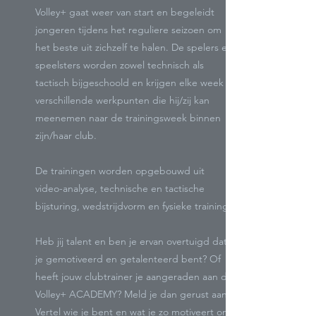
Volley+ gaat weer van start en begeleidt
jongeren tijdens het reguliere seizoen om
het beste uit zichzelf te halen. De spelers en
speelsters worden zowel technisch als
tactisch bijgeschoold en krijgen elke week
verschillende werkpunten die hij/zij kan
meenemen naar de trainingsweek binnen
zijn/haar club.
De trainingen worden opgebouwd uit
video-analyse, technische en tactische
bijsturing, wedstrijdvorm en fysieke training.
Heb jij talent en ben je ervan overtuigd dat
je gemotiveerd en getalenteerd bent? Of
heeft jouw clubtrainer je aangeraden aan de
Volley+ ACADEMY? Meld je dan gerust aan!
Vertel wie je bent en wat je zo motiveert om