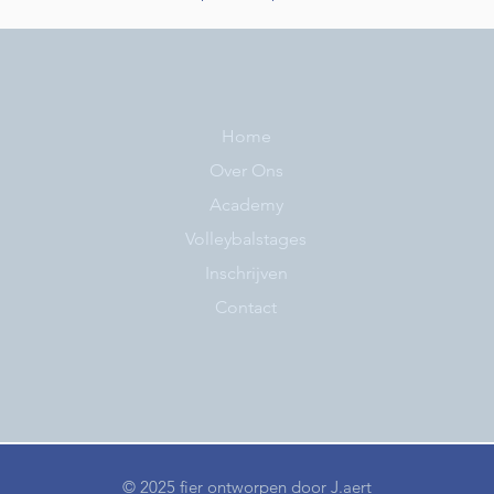
Home
Over Ons
Academy
Volleybalstages
Inschrijven
Contact
© 2025 fier ontworpen door
J.aert