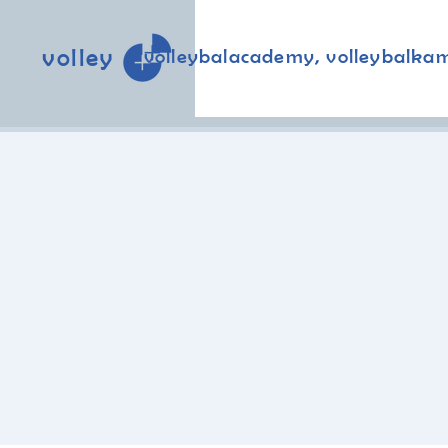
volley
volleybalacademy, volleybalka