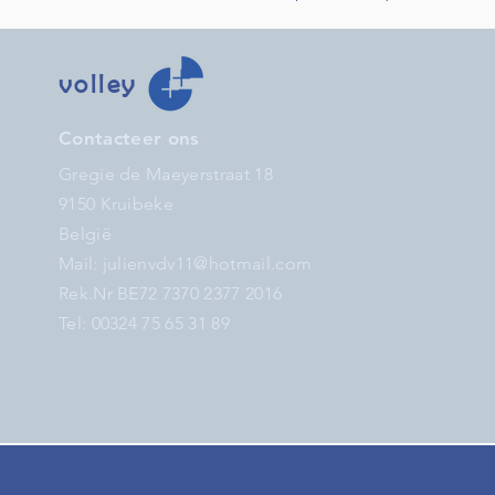
volley
Contacteer ons
Gregie de Maeyerstraat 18
9150 Kruibeke
België
Mail:
julienvdv11@hotmail.com
Rek.Nr BE72 7370 2377 2016
Tel: 00324 75 65 31 89