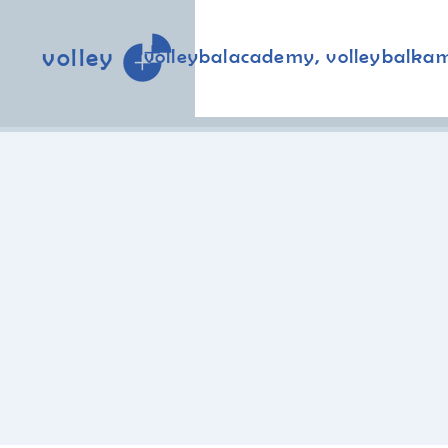
volley
volleybalacademy, volleybalka