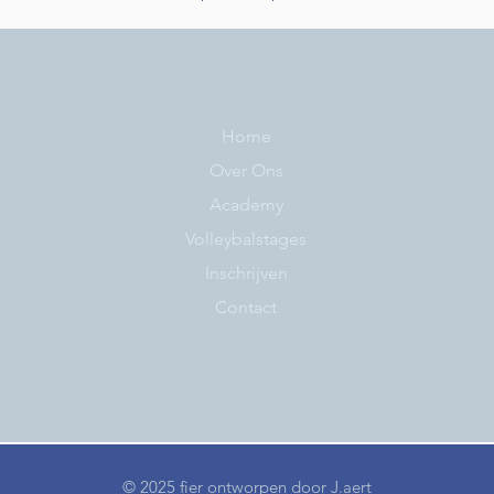
Home
Over Ons
Academy
Volleybalstages
Inschrijven
Contact
© 2025 fier ontworpen door
J.aert