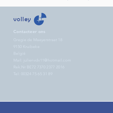
volley
Contacteer ons
Gregie de Maeyerstraat 18
9150 Kruibeke
België
Mail:
julienvdv11@hotmail.com
Rek.Nr BE72 7370 2377 2016
Tel: 00324 75 65 31 89