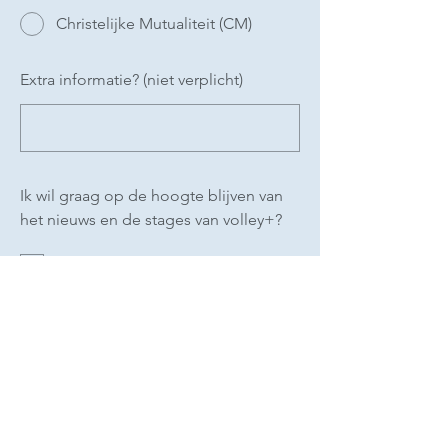
Christelijke Mutualiteit (CM)
Extra informatie? (niet verplicht)
Ik wil graag op de hoogte blijven van
het nieuws en de stages van volley+?
Ja
Nee
*
Ik ga ermee akkoord dat de foto's die
van mij genomen worden op de
sociale media van volley+ wordt
gebruikt.