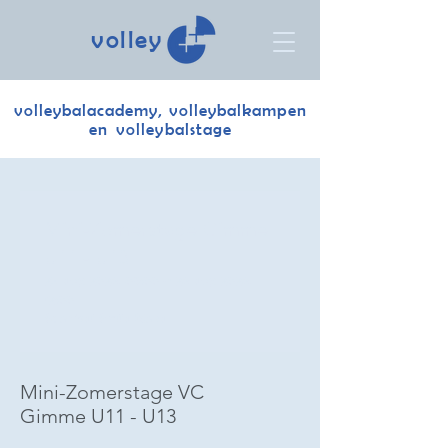
volley
volleybalacademy, volleybalkampen
en volleybalstage
Mini-Zomerstage Gimme
U11 - U13
25 aug 2026, 09:00 – 26 aug 2026,
12:00
Sporthal Stella Nova
Mini-Zomerstage VC
Gimme U11 - U13