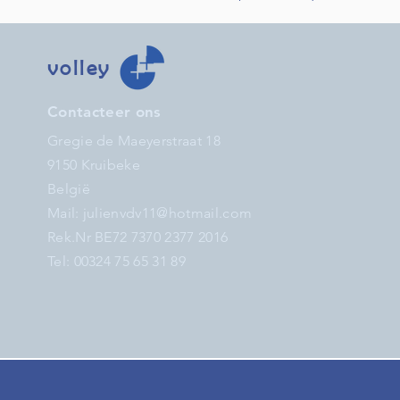
volley
Contacteer ons
Gregie de Maeyerstraat 18
9150 Kruibeke
België
Mail:
julienvdv11@hotmail.com
Rek.Nr BE72 7370 2377 2016
Tel: 00324 75 65 31 89