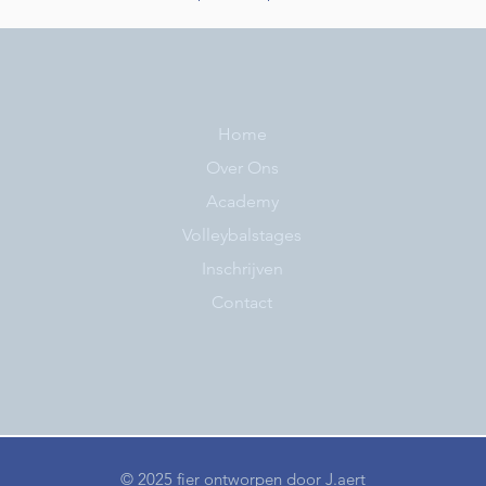
Home
Over Ons
Academy
Volleybalstages
Inschrijven
Contact
© 2025 fier ontworpen door
J.aert