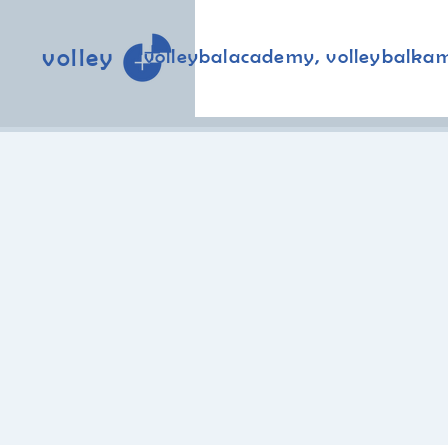
volley
volleybalacademy, volleybalka