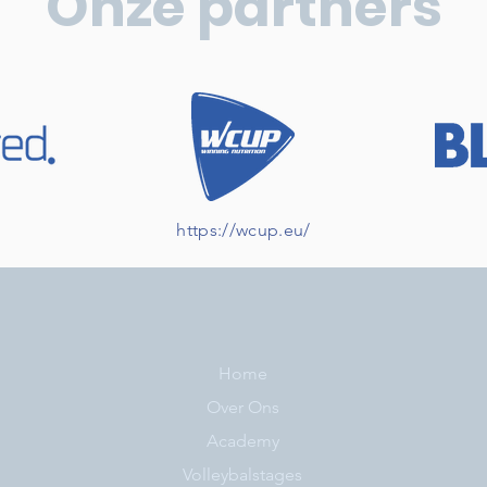
Onze partners
https://wcup.eu/
Home
Over Ons
Academy
Volleybalstages