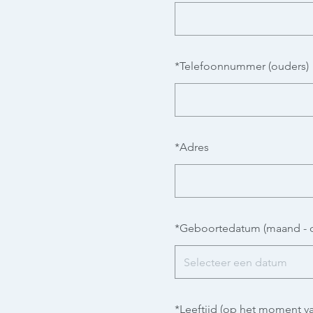
*
Telefoonnummer (ouders)
*
Adres
*
Geboortedatum (maand - da
*
Leeftijd (op het moment v