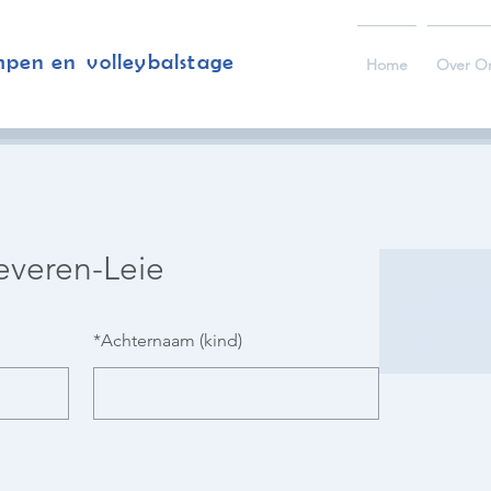
mpen en volleybalstage
Home
Over O
everen-Leie
Winterst
21 dec 2026,
Sporthal Den
*
Achternaam (kind)