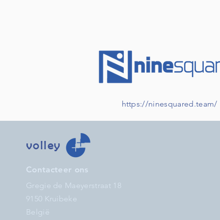
https://ninesquared.team/
volley
Contacteer ons
Gregie de Maeyerstraat 18
9150 Kruibeke
België