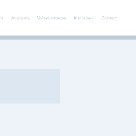
ns
Academy
Volleybalstages
Inschrijven
Contact
age Beveren-Leie
 09:00 – 24 dec 2026, 12:00
 Averul