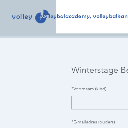
volley
volleybalacademy, volleybalka
Winterstage B
*
Voornaam (kind)
*
E-mailadres (ouders)