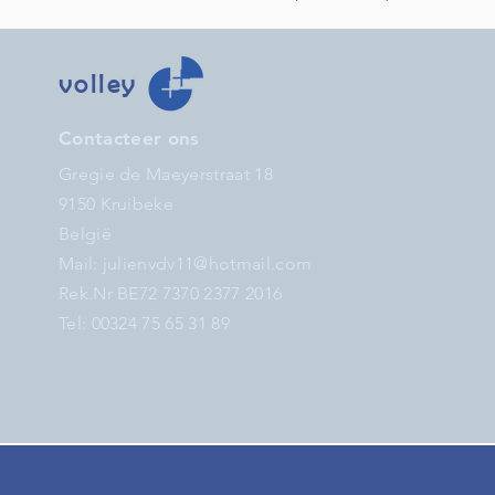
volley
Contacteer ons
Gregie de Maeyerstraat 18
9150 Kruibeke
België
Mail:
julienvdv11@hotmail.com
Rek.Nr BE72 7370 2377 2016
Tel: 00324 75 65 31 89