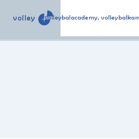
volley
volleybalacademy, volleybalka