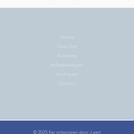
Home
Over Ons
Academy
Volleybalstages
Inschrijven
Contact
© 2025 fier ontworpen door
J.aert