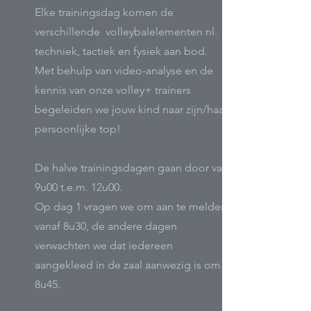
Elke trainingsdag komen de
verschillende volleybalelementen nl.
techniek, tactiek en fysiek aan bod.
Met behulp van video-analyse en de
kennis van onze volley+ trainers
begeleiden we jouw kind naar zijn/haar
persoonlijke top!
De halve trainingsdagen gaan door van
9u00 t.e.m. 12u00.
Op dag 1 vragen we om aan te melden
vanaf 8u30, de andere dagen
verwachten we dat iedereen
aangekleed in de zaal aanwezig is om
8u45.