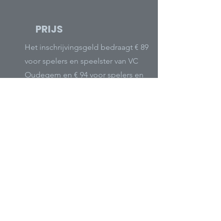
PRIJS
Het inschrijvingsgeld bedraagt € 89
voor spelers en speelster van VC
Oudegem en € 94 voor spelers en
speelsters van andere clubs.
Informatie
i.v.m. betaling wordt duidelijk gemaakt
in de bevestigingsmail na inschrijving.
Indien je na inschrijving door een
geldige reden niet kan deelnemen
betalen we tot 14 dagen voor aanvang
van de stage integraal terug (t.e.m. 16
oktober). Na deze datum heb je een
doktersattest nodig.