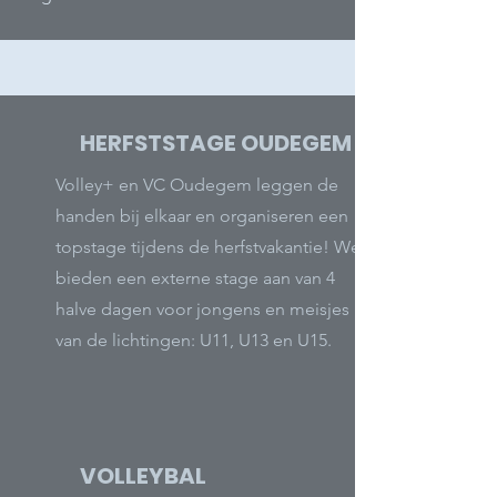
HERFSTSTAGE OUDEGEM
Volley+ en VC Oudegem leggen de
handen bij elkaar en organiseren een
topstage tijdens de herfstvakantie! We
bieden een externe stage aan van 4
halve dagen voor jongens en meisjes
van de lichtingen: U11, U13 en U15.
VOLLEYBAL