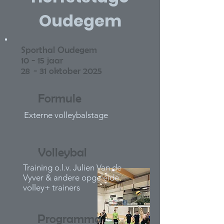
Oudegem
Sporthal Oudegem
10 - 15 jaar
28 - 31 oktober 2025
Formule
Externe volleybalstage
Volleybal
Training o.l.v. Julien Van de
Vyver & andere opgeleide
volley+ trainers
Programma