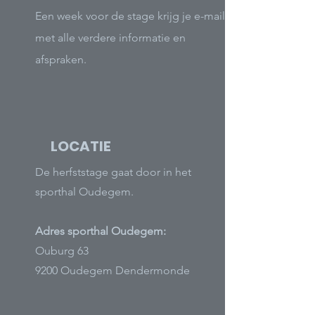
Een week voor de stage krijg je e-mail
met alle verdere informatie en
afspraken.
LOCATIE
De herfststage gaat door in het
sporthal Oudegem.
Adres sporthal Oudegem:
Ouburg 63
9200 Oudegem Dendermonde