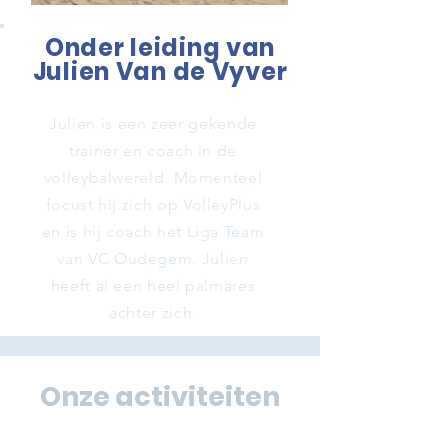
Onder leiding van
Julien Van de Vyver
Julien is een zeer gekende
trainer en coach in de
volleybalwereld. Momenteel
focust hij zich op VolleyPlus
en is hij coach het Liga Team
van VC Oudegem. Julien
heeft al een heel palmares
achter zich.
Over ons
Onze activiteiten