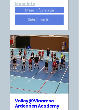
Meer info
Meer informatie
Schrijf me in!
Volley@Vlaamse
Ardennen Academy