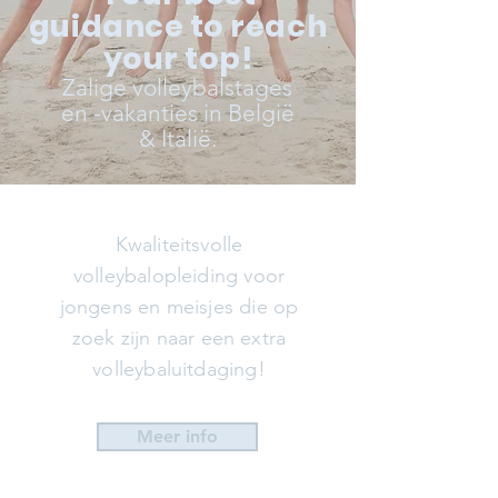
guidance to reach
your top!
Zalige volleybalstages
en -vakanties in België
& Italië.
Kwaliteitsvolle
volleybalopleiding voor
jongens en meisjes die op
zoek zijn naar een extra
volleybaluitdaging!
Meer info