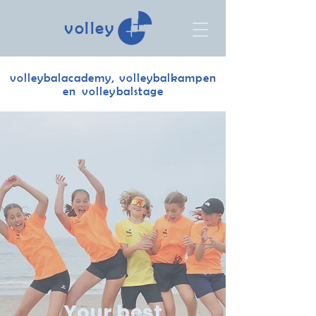
volley
volleybalacademy, volleybalkampen
en volleybalstage
Your best